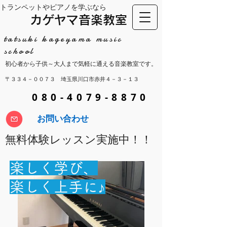
​トランペットやピアノを学ぶなら
​カゲヤマ音楽教室
tatsuki kageyama music
school
​初心者から子供～大人まで気軽に通える音楽教室です。
〒３３４－００７３​ 埼玉県川口市赤井４－３－１３
​080-4079-8870
​お問い合わせ
​無料体験レッスン実施中！！
楽しく学び、
​楽しく上手に♪